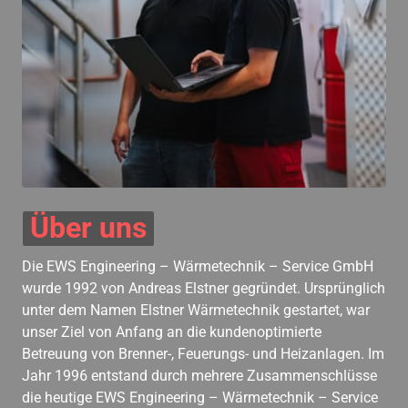
Über 
uns
Die EWS Engineering – Wärmetechnik – Service GmbH 
wurde 1992 von Andreas Elstner gegründet. Ursprünglich 
unter dem Namen Elstner Wärmetechnik gestartet, war 
unser Ziel von Anfang an die kundenoptimierte 
Betreuung von Brenner-, Feuerungs- und Heizanlagen. Im 
Jahr 1996 entstand durch mehrere Zusammenschlüsse 
die heutige EWS Engineering – Wärmetechnik – Service 