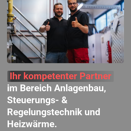
Ihr 
kompetenter 
Partner
im Bereich Anlagenbau, 
Steuerungs- & 
Regelungstechnik und 
Heizwärme.